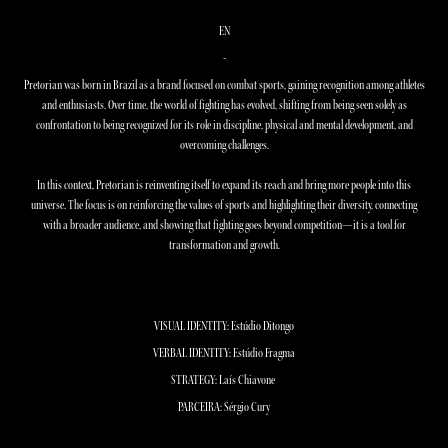
EN
-
Pretorian was born in Brazil as a brand focused on combat sports, gaining recognition among athletes
and enthusiasts. Over time, the world of fighting has evolved, shifting from being seen solely as
confrontation to being recognized for its role in discipline, physical and mental development, and
overcoming challenges.
In this context, Pretorian is reinventing itself to expand its reach and bring more people into this
universe. The focus is on reinforcing the values of sports and highlighting their diversity, connecting
with a broader audience, and showing that fighting goes beyond competition—it is a tool for
transformation and growth.
VISUAL IDENTITY: Estúdio Ditongo
VERBAL IDENTITY: Estúdio Fragma
STRATEGY: Laís Chiavone
PARCEIRA: Sérgio Cury