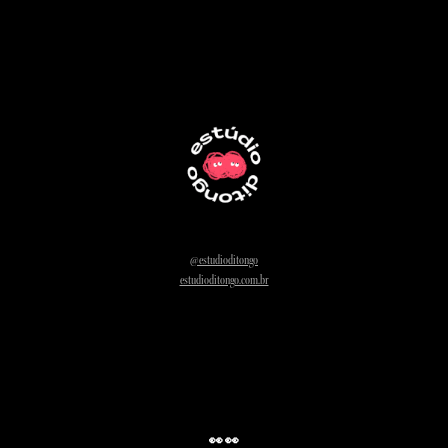
@estudioditongo
estudioditongo.com.br
👀 👀