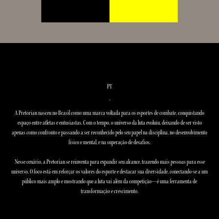
PT
-
A Pretorian nasceu no Brasil como uma marca voltada para os esportes de combate, conquistando
espaço entre atletas e entusiastas. Com o tempo, o universo da luta evoluiu, deixando de ser visto
apenas como confronto e passando a ser reconhecido pelo seu papel na disciplina, no desenvolvimento
físico e mental, e na superação de desafios.
Nesse cenário, a Pretorian se reinventa para expandir seu alcance, trazendo mais pessoas para esse
universo. O foco está em reforçar os valores do esporte e destacar sua diversidade, conectando-se a um
público mais amplo e mostrando que a luta vai além da competição—é uma ferramenta de
transformação e crescimento.