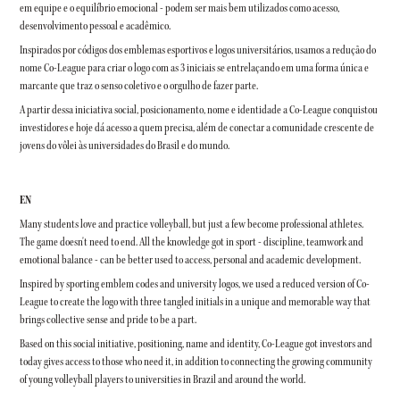
em equipe e o equilíbrio emocional - podem ser mais bem utilizados como acesso,
desenvolvimento pessoal e acadêmico.
Inspirados por códigos dos emblemas esportivos e logos universitários, usamos a redução do
nome Co-League para criar o logo com as 3 iniciais se entrelaçando em uma forma única e
marcante que traz o senso coletivo e o orgulho de fazer parte.
A partir dessa iniciativa social, posicionamento, nome e identidade a Co-League conquistou
investidores e hoje dá acesso a quem precisa, além de conectar a comunidade crescente de
jovens do vôlei às universidades do Brasil e do mundo.
EN
Many students love and practice volleyball, but just a few become professional athletes.
The game doesn't need to end. All the knowledge got in sport - discipline, teamwork and
emotional balance - can be better used to access, personal and academic development.
Inspired by sporting emblem codes and university logos, we used a reduced version of Co-
League to create the logo with three tangled initials in a unique and memorable way that
brings collective sense and pride to be a part.
Based on this social initiative, positioning, name and identity, Co-League got investors and
today gives access to those who need it, in addition to connecting the growing community
of young volleyball players to universities in Brazil and around the world.